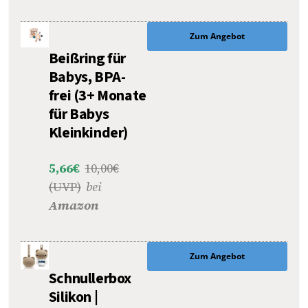
Zum Angebot
Beißring für
Babys, BPA-
frei (3+ Monate
für Babys
Kleinkinder)
5,66€
10,00€
(UVP)
bei
Amazon
Zum Angebot
Schnullerbox
Silikon |