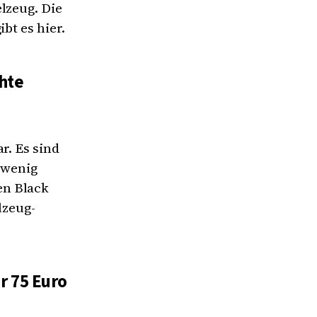
lzeug. Die
bt es hier.
hte
r. Es sind
 wenig
en Black
lzeug-
r 75 Euro