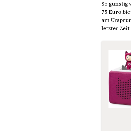
So günstig 
75 Euro bie
am Ursprung
letzter Zei