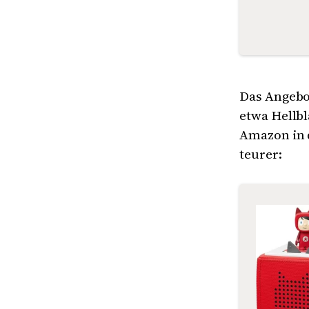
Das Angebot
etwa
Hellb
Amazon in d
teurer: