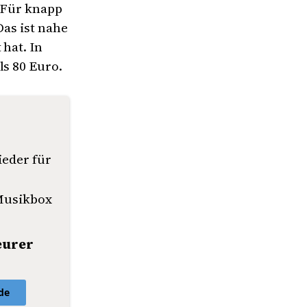
: Für knapp
Das ist nahe
 hat. In
ls 80 Euro.
eder für
 Musikbox
eurer
de