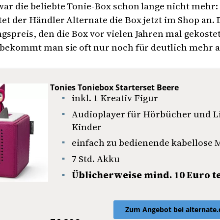
war die beliebte Tonie-Box schon lange nicht mehr
tet der Händler Alternate die Box jetzt im Shop an. 
spreis, den die Box vor vielen Jahren mal gekostet
t bekommt man sie oft nur noch für deutlich mehr a
Tonies Toniebox Starterset Beere
inkl. 1 Kreativ Figur
Audioplayer für Hörbücher und Li
Kinder
einfach zu bedienende kabellose
7 Std. Akku
Üblicherweise mind. 10 Euro t
Zum Angebot bei alternate.