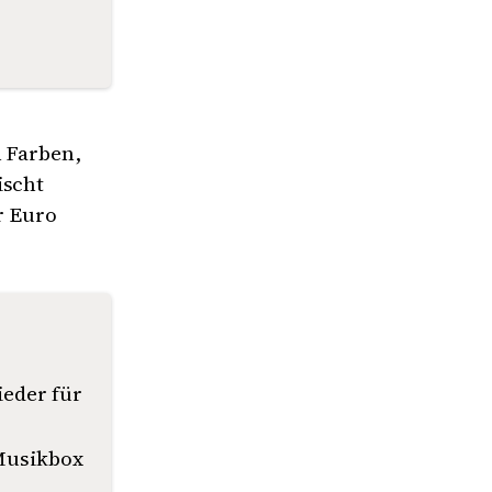
n Farben,
ischt
r Euro
eder für
 Musikbox