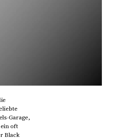
die
eliebte
els-Garage,
ein oft
r Black