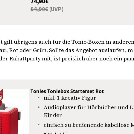
74,90€
84,90€
(UVP)
 gilt übrigens auch für die Tonie-Boxen in andere
lau
,
Rot
oder
Grün
. Sollte das Angebot auslaufen, m
er Rabattparty mit, ist preislich aber noch ein paa
Tonies Toniebox Starterset Rot
inkl. 1 Kreativ Figur
Audioplayer für Hörbücher und Li
Kinder
einfach zu bedienende kabellose