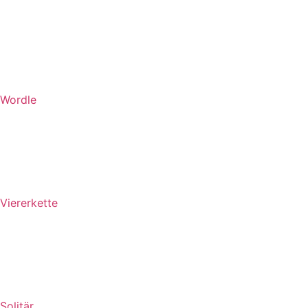
Wordle
Viererkette
Solitär