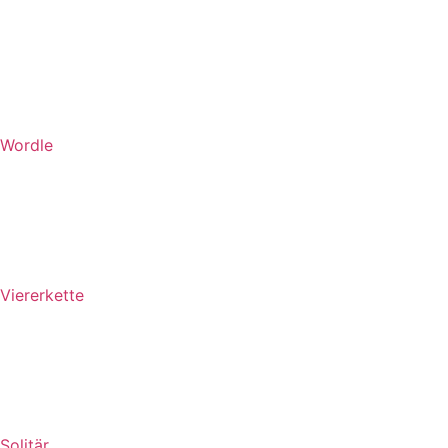
Wordle
Viererkette
Solitär