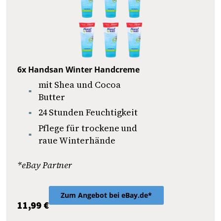
6x Handsan Winter Handcreme
mit Shea und Cocoa
Butter
24 Stunden Feuchtigkeit
Pflege für trockene und
raue Winterhände
*eBay Partner
Zum Angebot bei eBay.de*
11,99 €