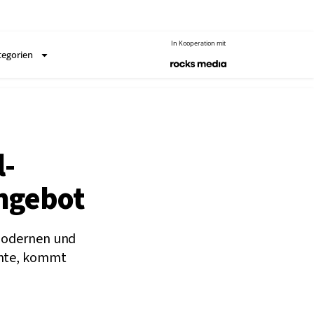
In Kooperation mit
tegorien
l-
Angebot
 modernen und
chte, kommt