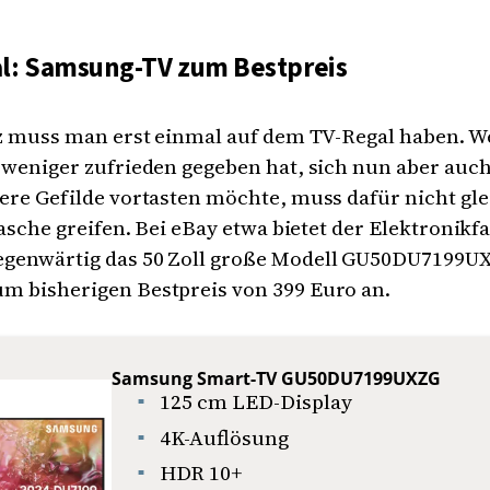
l: Samsung-TV zum Bestpreis
tz muss man erst einmal auf dem TV-Regal haben. W
 weniger zufrieden gegeben hat, sich nun aber auch
ere Gefilde vortasten möchte, muss dafür nicht gle
 Tasche greifen. Bei eBay etwa bietet der Elektronik
genwärtig das 50 Zoll große Modell GU50DU7199U
m bisherigen Bestpreis von 399 Euro an.
Samsung Smart-TV GU50DU7199UXZG
125 cm LED-Display
4K-Auflösung
HDR 10+