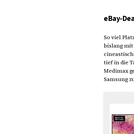
eBay-Dea
So viel Pla
bislang mit
cineastisch
tief in die
Medimax ge
Samsung zu