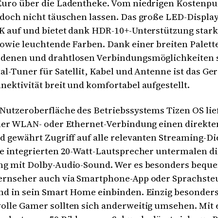
Euro über die Ladentheke. Vom niedrigen Kostenpun
doch nicht täuschen lassen. Das große LED-Display 
K auf und bietet dank HDR-10+-Unterstützung star
owie leuchtende Farben. Dank einer breiten Palett
denen und drahtlosen Verbindungsmöglichkeiten 
al-Tuner für Satellit, Kabel und Antenne ist das Ger
ektivität breit und komfortabel aufgestellt.
Nutzeroberfläche des Betriebssystems Tizen OS lie
iner WLAN- oder Ethernet-Verbindung einen direkte
d gewährt Zugriff auf alle relevanten Streaming-D
e integrierten 20-Watt-Lautsprecher untermalen di
ng mit Dolby-Audio-Sound. Wer es besonders bequ
ernseher auch via Smartphone-App oder Sprachst
nd in sein Smart Home einbinden. Einzig besonder
olle Gamer sollten sich anderweitig umsehen. Mit 