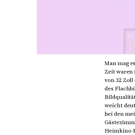
Man mag es
Zeit waren
von 32 Zol
des Flachbi
Bildqualitä
weicht deu
bei den me
Gästezimme
Heimkino-F