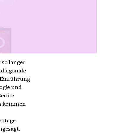
 so langer
mdiagonale
 Einführung
ogie und
Geräte
ten kommen
zutage
ngesagt.