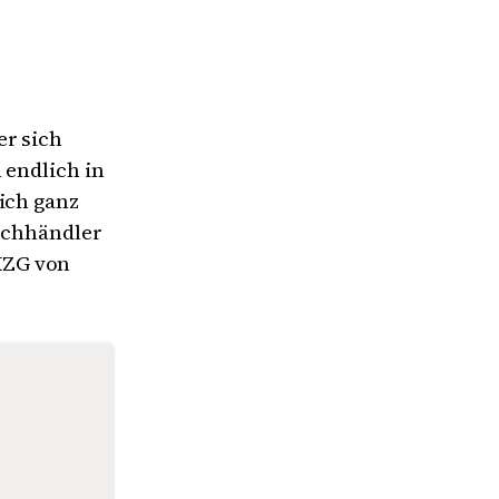
er sich
 endlich in
ich ganz
fachhändler
XZG von