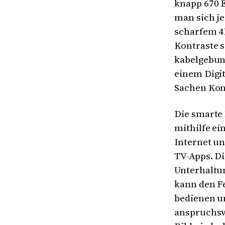
knapp 670 
man sich je
scharfem 4
Kontraste s
kabelgebun
einem Digit
Sachen Konn
Die smarte 
mithilfe e
Internet un
TV-Apps. Di
Unterhaltu
kann den F
bedienen u
anspruchsv