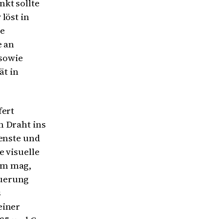
kt sollte
löst in
ke
e an
sowie
ät in
fert
n Draht ins
ienste und
e visuelle
em mag,
euerung
s
einer