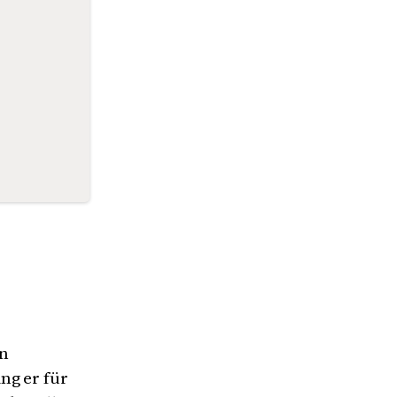
en
ng er für