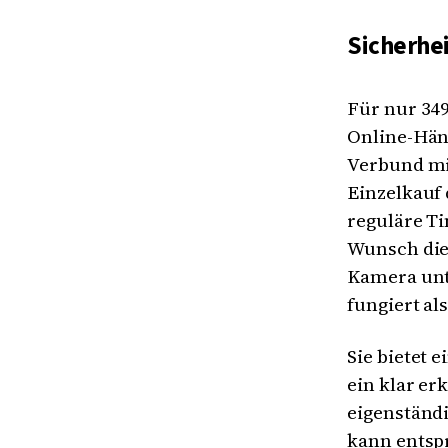
Sicherhe
Für nur 349
Online-Hän
Verbund mi
Einzelkauf
reguläre Ti
Wunsch die
Kamera unt
fungiert al
Sie bietet 
ein klar er
eigenständ
kann entspr