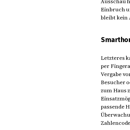
Ausschau h
Einbruch u
bleibt kein
Smarthom
Letzteres k
per Finger
Vergabe vo
Besucher o
zum Haus z
Einsatzmögl
passende Ha
Überwachun
Zahlencode