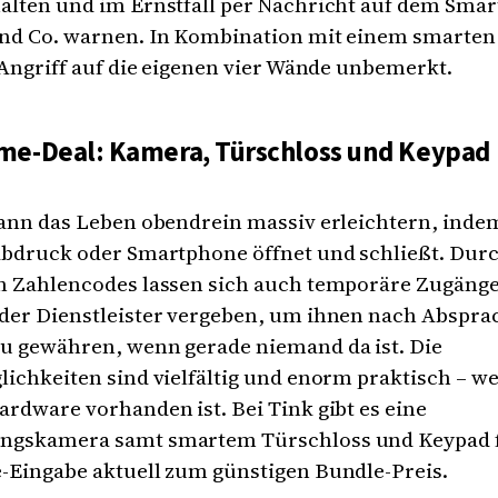
alten und im Ernstfall per Nachricht auf dem Sma
nd Co. warnen. In Kombination mit einem smarten
 Angriff auf die eigenen vier Wände unbemerkt.
e-Deal: Kamera, Türschloss und Keypad
ann das Leben obendrein massiv erleichtern, indem
abdruck oder Smartphone öffnet und schließt. Durc
n Zahlencodes lassen sich auch temporäre Zugänge
der Dienstleister vergeben, um ihnen nach Abspr
u gewähren, wenn gerade niemand da ist. Die
ichkeiten sind vielfältig und enorm praktisch – w
rdware vorhanden ist. Bei Tink gibt es eine
gskamera samt smartem Türschloss und Keypad f
-Eingabe aktuell zum günstigen Bundle-Preis.