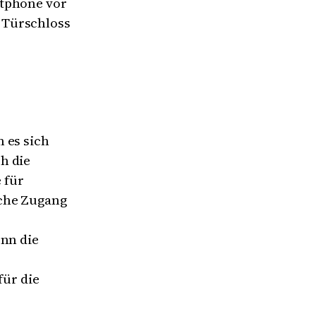
rtphone vor
 Türschloss
 es sich
h die
 für
ache Zugang
enn die
ür die