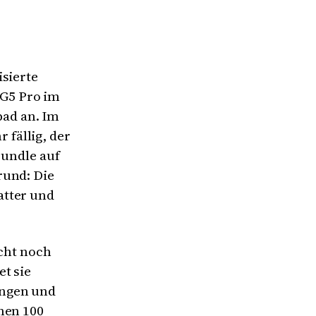
isierte
G5 Pro im
ad an. Im
fällig, der
Bundle auf
rund: Die
atter und
acht noch
t sie
ungen und
nen 100