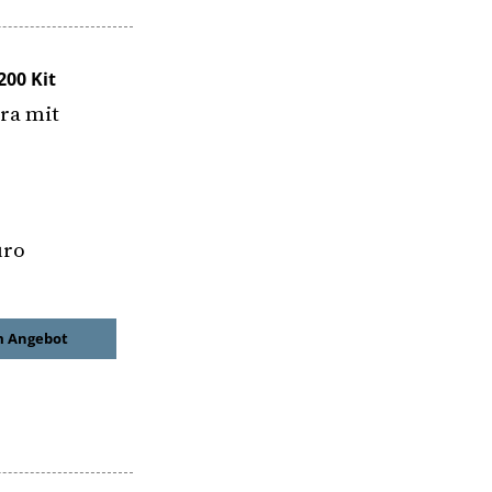
00 Kit
ra mit
uro
 Angebot