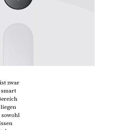
ist zwar
s smart
Bereich
 liegen
n sowohl
issen