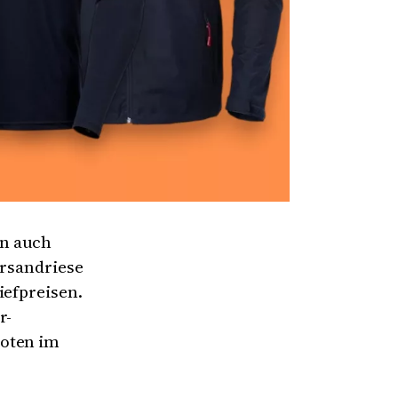
rn auch
ersandriese
iefpreisen.
r-
boten im