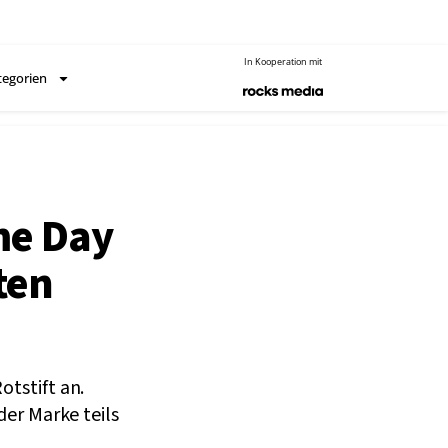
In Kooperation mit
tegorien
me Day
ten
tstift an.
der Marke teils