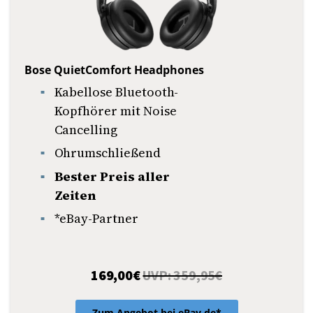
Bose QuietComfort Headphones
Kabellose Bluetooth-
Kopfhörer mit Noise
Cancelling
Ohrumschließend
Bester Preis aller
Zeiten
*eBay-Partner
169,00€
UVP: 359,95€
Zum Angebot bei eBay.de*