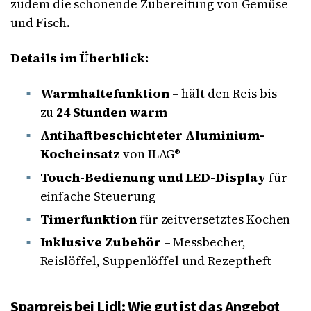
zudem die schonende Zubereitung von Gemüse
und Fisch.
Details im Überblick:
Warmhaltefunktion
– hält den Reis bis
zu
24 Stunden warm
Antihaftbeschichteter Aluminium-
Kocheinsatz
von ILAG®
Touch-Bedienung und LED-Display
für
einfache Steuerung
Timerfunktion
für zeitversetztes Kochen
Inklusive Zubehör
– Messbecher,
Reislöffel, Suppenlöffel und Rezeptheft
Sparpreis bei Lidl: Wie gut ist das Angebot