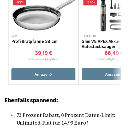
-51%
-34%
WMF
FANTTIK
Profi Bratpfanne 28 cm
Slim V8 APEX Akku-
Autostaubsauger
39,19 €
66,49 €
statt 79,99 € (UVP)
statt 99,99 € (UVP
Amazon
Amazon
Ebenfalls spannend:
73 Prozent Rabatt, 0 Prozent Daten-Limit:
Unlimited-Flat für 14,99 Euro?