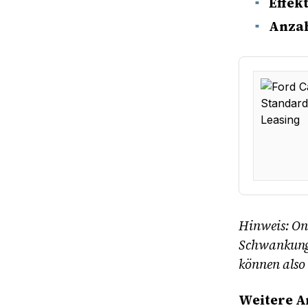
Effekt
Anzah
Hinweis: Onl
Schwankunge
können also
Weitere A