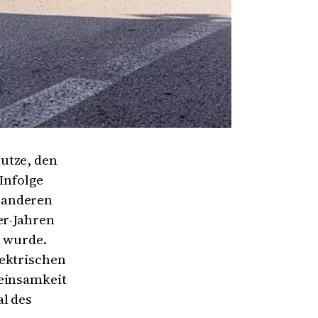
utze, den
 Infolge
 anderen
er-Jahren
t wurde.
lektrischen
meinsamkeit
al des