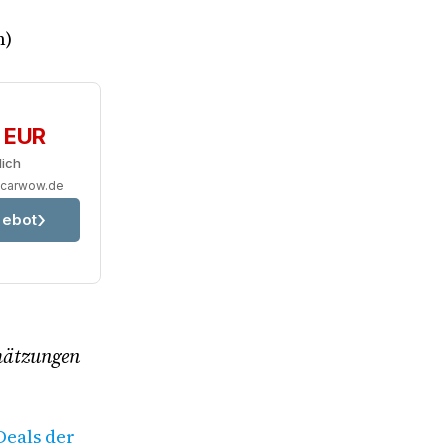
n)
0 EUR
lich
.carwow.de
ebot
chätzungen
Deals der