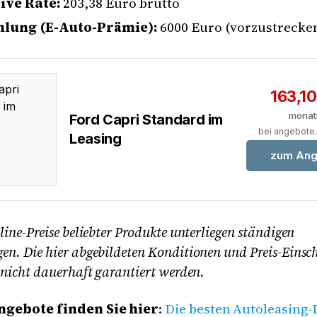
ive Rate:
203,38 Euro brutto
lung (E-Auto-Prämie):
6000 Euro (vorzustrecke
163,1
monat
Ford Capri Standard im
bei angebote
Leasing
zum Ang
ine-Preise beliebter Produkte unterliegen ständigen
n. Die hier abgebildeten Konditionen und Preis-Eins
 nicht dauerhaft garantiert werden.
ngebote finden Sie hier
:
Die besten Autoleasing-