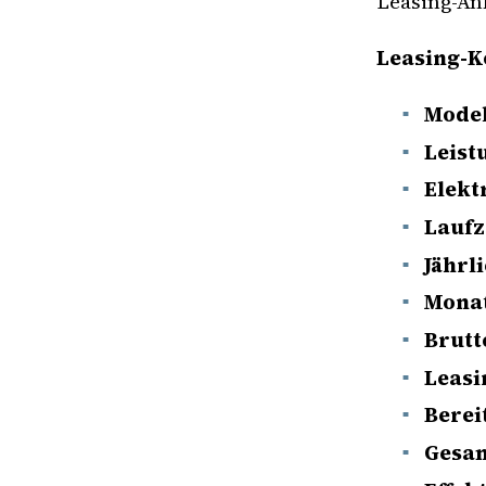
Leasing-An
Leasing-K
Model
Leist
Elekt
Laufz
Jährl
Monat
Brutt
Leasi
Berei
Gesam