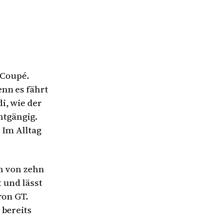
 Coupé.
nn es fährt
i, wie der
htgängig.
 Im Alltag
en von zehn
t und lässt
ron GT.
 bereits