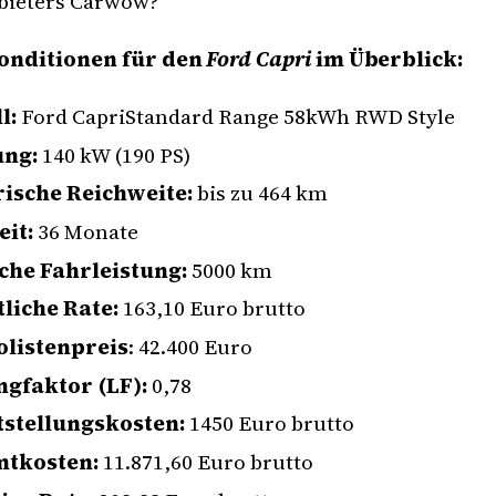
bieters Carwow?
onditionen für den
Ford Capri
im Überblick:
l:
Ford CapriStandard Range 58kWh RWD Style
ung:
140 kW (190 PS)
rische Reichweite:
bis zu 464 km
eit:
36 Monate
iche Fahrleistung:
5000 km
liche Rate:
163,10 Euro brutto
olistenpreis
: 42.400 Euro
ngfaktor (LF):
0,78
tstellungskosten:
1450 Euro brutto
tkosten:
11.871,60 Euro brutto