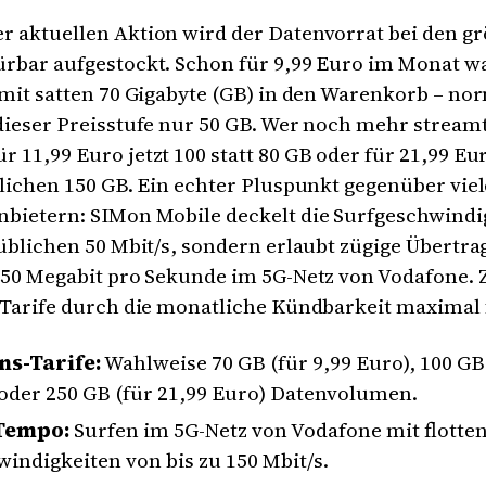
r aktuellen Aktion wird der Datenvorrat bei den g
ürbar aufgestockt. Schon für 9,99 Euro im Monat w
 mit satten 70 Gigabyte (GB) in den Warenkorb – no
dieser Preisstufe nur 50 GB. Wer noch mehr streamt
 11,99 Euro jetzt 100 statt 80 GB oder für 21,99 Eu
blichen 150 GB. Ein echter Pluspunkt gegenüber vie
bietern: SIMon Mobile deckelt die Surfgeschwindig
 üblichen 50 Mbit/s, sondern erlaubt zügige Übertr
 150 Megabit pro Sekunde im 5G-Netz von Vodafone.
 Tarife durch die monatliche Kündbarkeit maximal f
ns-Tarife:
Wahlweise 70 GB (für 9,99 Euro), 100 GB 
oder 250 GB (für 21,99 Euro) Datenvolumen.
Tempo:
Surfen im 5G-Netz von Vodafone mit flotte
indigkeiten von bis zu 150 Mbit/s.