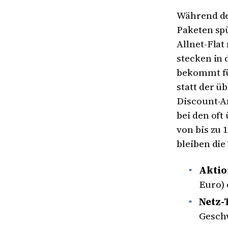
Während de
Paketen sp
Allnet-Flat
stecken in 
bekommt für
statt der ü
Discount-An
bei den oft
von bis zu
bleiben die
Aktio
Euro) 
Netz-
Geschw