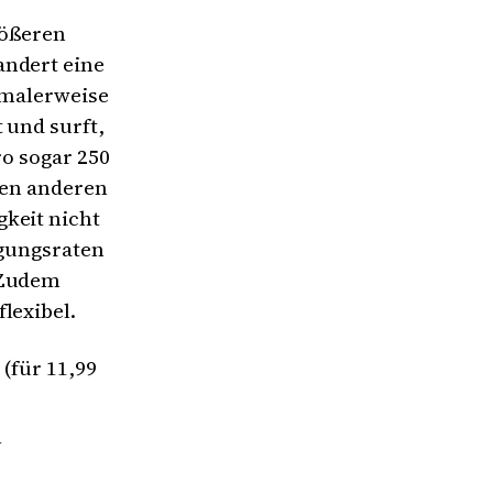
rößeren
andert eine
rmalerweise
 und surft,
ro sogar 250
len anderen
keit nicht
agungsraten
 Zudem
lexibel.
(für 11,99
n