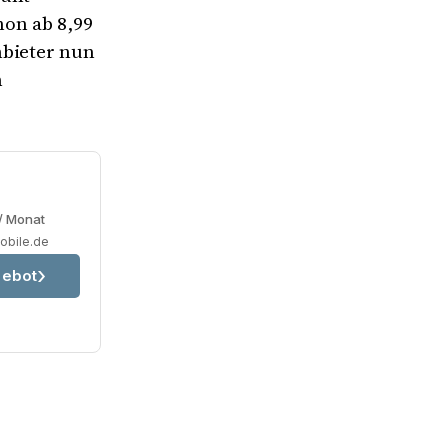
hon ab 8,99
nbieter nun
n
/ Monat
obile.de
ebot