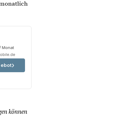
e monatlich
/ Monat
obile.de
ebot
ngen können