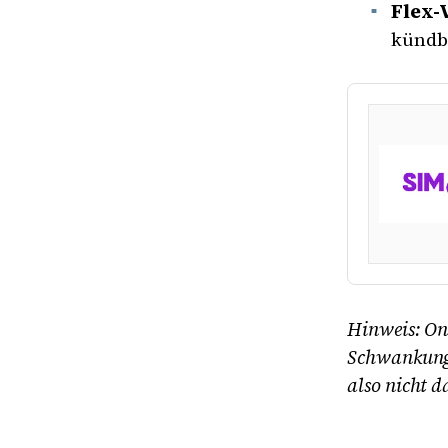
Flex-V
kündba
Hinweis: Onl
Schwankunge
also nicht d