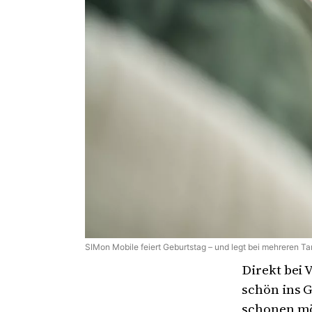
SIMon Mobile feiert Geburtstag – und legt bei mehreren T
Direkt bei 
schön ins G
schonen möc