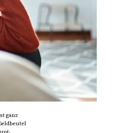
st ganz
Geldbeutel
unt-