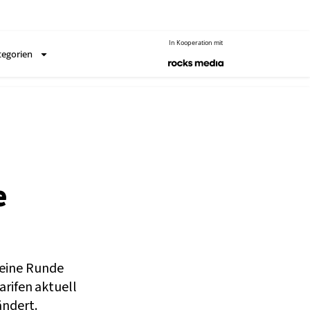
In Kooperation mit
tegorien
e
 eine Runde
ifen aktuell
ändert.