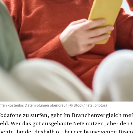
arifen kostenlos Datenvolumen obendrauf. (@iStock/insta_photos)
Vodafone zu surfen, geht im Branchenvergleich mei
eld. Wer das gut ausgebaute Netz nutzen, aber den 
hte, landet deshalb oft bei der hauseigenen Disco