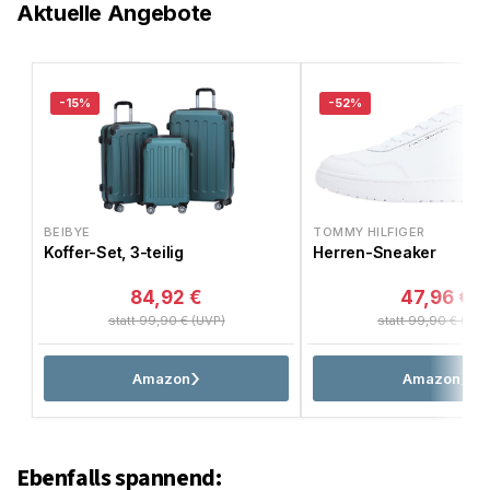
Aktuelle Angebote
-15%
-52%
BEIBYE
TOMMY HILFIGER
Koffer-Set, 3-teilig
Herren-Sneaker
84,92 €
47,96 €
statt 99,90 € (UVP)
statt 99,90 € (UVP
Amazon
Amazon
Ebenfalls spannend: