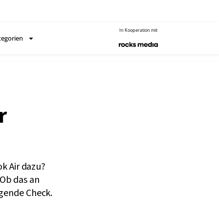
In Kooperation mit
tegorien
r
ok Air dazu?
Ob das an
lgende Check.