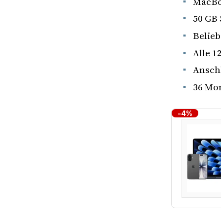
MacBoo
50 GB 
Belieb
Alle 1
Anschl
36 Mon
-4%