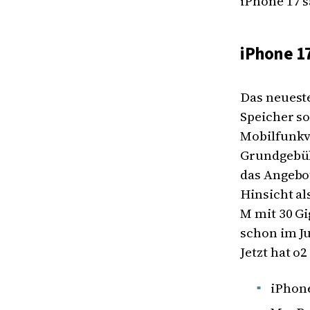
iPhone 17 
iPhone 17
Das neuest
Speicher s
Mobilfunkve
Grundgebüh
das Angebot
Hinsicht al
M mit 30 G
schon im Ju
Jetzt hat o
iPhone