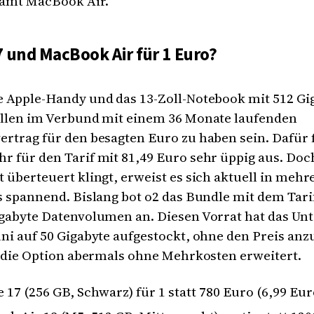
samt MacBook Air.
 und MacBook Air für 1 Euro?
e Apple-Handy und das 13-Zoll-Notebook mit 512 Gi
ollen im Verbund mit einem 36 Monate laufenden
rtrag für den besagten Euro zu haben sein. Dafür f
r für den Tarif mit 81,49 Euro sehr üppig aus. Do
 überteuert klingt, erweist es sich aktuell in mehre
s spannend. Bislang bot o2 das Bundle mit dem Tari
igabyte Datenvolumen an. Diesen Vorrat hat das U
ni auf 50 Gigabyte aufgestockt, ohne den Preis anz
2 die Option abermals ohne Mehrkosten erweitert.
 17 (256 GB, Schwarz) für 1 statt 780 Euro (6,99 Eu