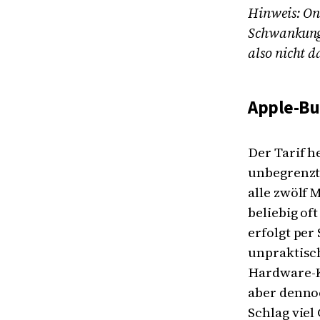
Hinweis: Onl
Schwankunge
also nicht d
Apple-Bu
Der Tarif h
unbegrenzte
alle zwölf 
beliebig of
erfolgt per
unpraktisch
Hardware-Ko
aber dennoc
Schlag vie