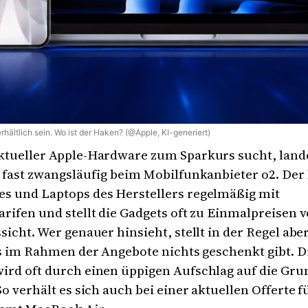
hältlich sein. Wo ist der Haken? (@Apple, KI-generiert)
ktueller Apple-Hardware zum Sparkurs sucht, land
 fast zwangsläufig beim Mobilfunkanbieter o2. Der
s und Laptops des Herstellers regelmäßig mit
rifen und stellt die Gadgets oft zu Einmalpreisen 
sicht. Wer genauer hinsieht, stellt in der Regel abe
es im Rahmen der Angebote nichts geschenkt gibt. D
ird oft durch einen üppigen Aufschlag auf die Gr
So verhält es sich auch bei einer aktuellen Offerte f