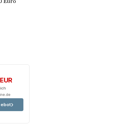
00 Euro
 EUR
lich
ine.de
ebot