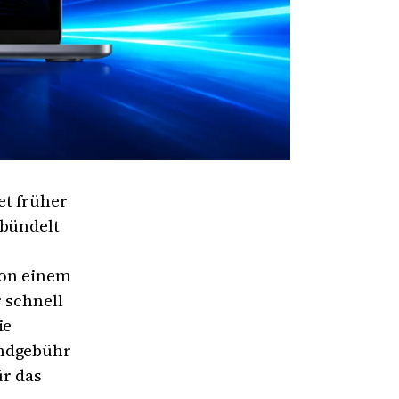
et früher
 bündelt
von einem
r schnell
ie
undgebühr
ür das