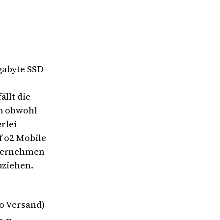
gabyte SSD-
ällt die
ch obwohl
rlei
f o2 Mobile
nternehmen
uziehen.
ro Versand)