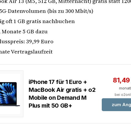
k Air 13 (M5, 512 GB, Mitternacht) gratis statt 12
5G-Datenvolumen (bis zu 300 Mbit/s)
ig oft 1 GB gratis nachbuchen
2 Monate 5 GB dazu
usspreis: 39,99 Euro
ate Vertragslaufzeit
81,49
iPhone 17 für 1 Euro +
monat
MacBook Air gratis + o2
bei o2onl
Mobile on Demand M
zum Ang
Plus mit 50 GB+