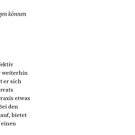
ngen können
ektiv
r weiterhin
t er sich
rrats
Praxis etwas
Bei den
uf, bietet
 einen