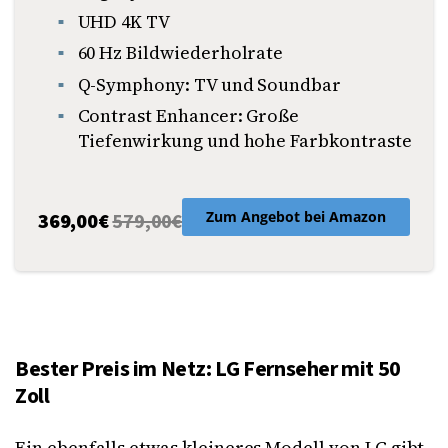
UHD 4K TV
60 Hz Bildwiederholrate
Q-Symphony: TV und Soundbar
Contrast Enhancer: Große
Tiefenwirkung und hohe Farbkontraste
Zum Angebot bei Amazon
369,00
€
579,00€
Bester Preis im Netz: LG Fernseher mit 50
Zoll
Ein ebenfalls etwas kleineres Modell von LG gibt