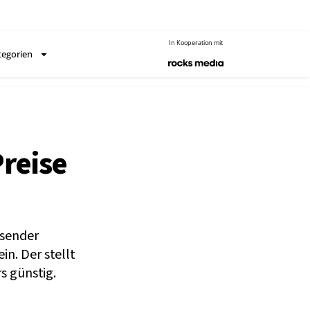
In Kooperation mit
tegorien
Preise
ssender
n. Der stellt
s günstig.