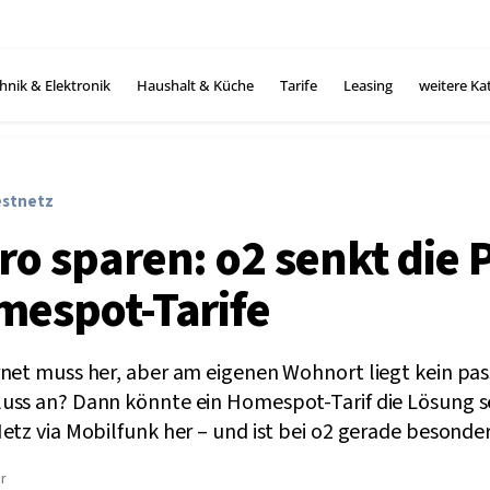
hnik & Elektronik
Haushalt & Küche
Tarife
Leasing
weitere Ka
estnetz
ro sparen: o2 senkt die 
mespot-Tarife
rnet muss her, aber am eigenen Wohnort liegt kein pa
uss an? Dann könnte ein Homespot-Tarif die Lösung sei
etz via Mobilfunk her – und ist bei o2 gerade besonder
hr