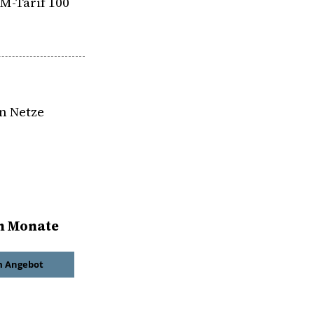
 M-Tarif 100
n Netze
hn Monate
 Angebot