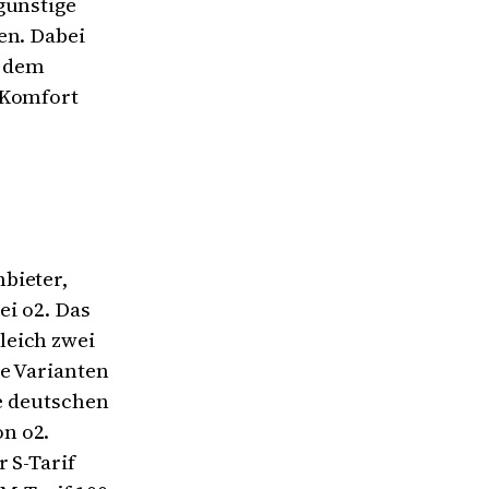
günstige
en. Dabei
t dem
 Komfort
bieter,
ei o2. Das
leich zwei
de Varianten
le deutschen
n o2.
 S-Tarif