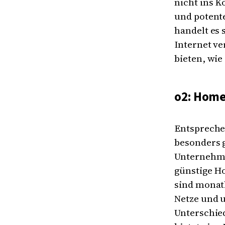
nicht ins K
und potente
handelt es 
Internet v
bieten, wie
o2: Homes
Entspreche
besonders g
Unternehme
günstige Ho
sind monatl
Netze und 
Unterschied