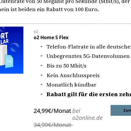
 Datenrate von 50 Megabit pro Sekunde (Mbit/s), der
ein ist beiden ein Rabatt von 100 Euro.
o2
o2 Home S Flex
Telefon-Flatrate
in alle deutsche
Unbegrenztes 5G-Datenvolumen
Bis zu 50 Mbit/s
Kein Anschlusspreis
Monatlich kündbar
Rabatt gilt für die ersten ze
24,99€/Monat
bei
Zum
o2online.de
34,99€/Monat