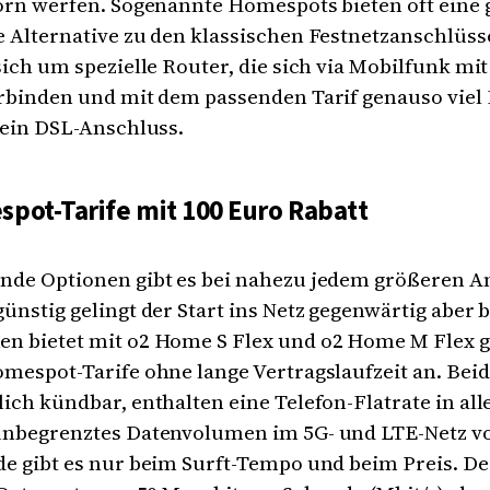
orn werfen. Sogenannte Homespots bieten oft eine 
 Alternative zu den klassischen Festnetzanschlüss
sich um spezielle Router, die sich via Mobilfunk mi
erbinden und mit dem passenden Tarif genauso viel
 ein DSL-Anschluss.
pot-Tarife mit 100 Euro Rabatt
nde Optionen gibt es bei nahezu jedem größeren An
ünstig gelingt der Start ins Netz gegenwärtig aber b
n bietet mit o2 Home S Flex und o2 Home M Flex g
mespot-Tarife ohne lange Vertragslaufzeit an. Bei
ich kündbar, enthalten eine Telefon-Flatrate in al
unbegrenztes Datenvolumen im 5G- und LTE-Netz vo
e gibt es nur beim Surft-Tempo und beim Preis. Der