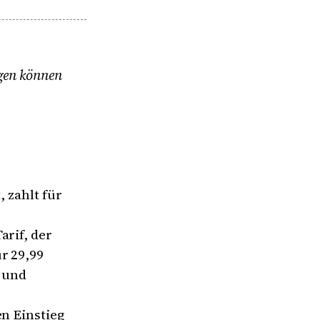
ngen können
, zahlt für
arif, der
r 29,99
r und
en Einstieg