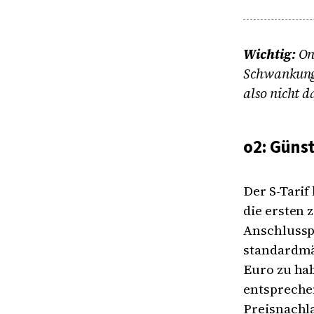
Wichtig:
On
Schwankunge
also nicht d
o2: Güns
Der S-Tarif
die ersten 
Anschlusspr
standardmäß
Euro zu hab
entspreche
Preisnachla