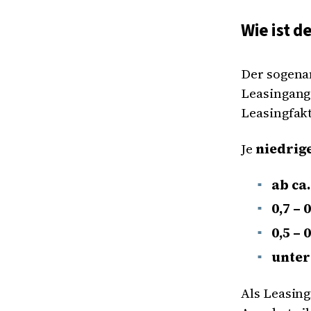
Wie ist d
Der sogen
Leasingange
Leasingfakt
Je
niedrig
ab ca.
0,7 – 0
0,5 – 0
unter
Als Leasing