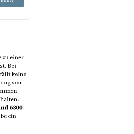
ebot
e zu einer
st. Bei
ällt keine
llung von
 kommen
thalten.
nd 6300
be ein