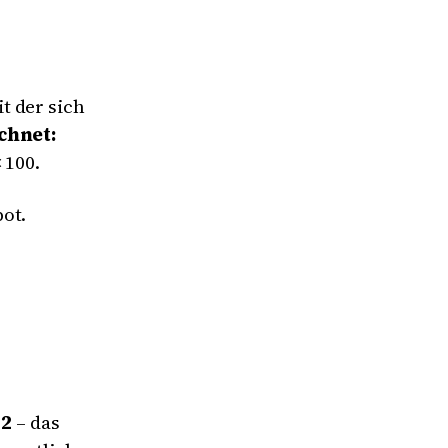
t der sich
chnet:
 100.
ot.
52
– das