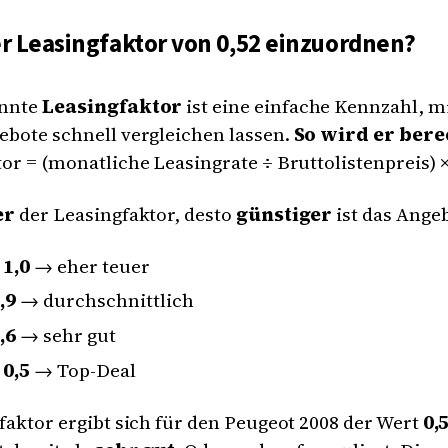
er Leasingfaktor von 0,52 einzuordnen?
annte
Leasingfaktor
ist eine einfache Kennzahl, mi
bote schnell vergleichen lassen.
So wird er bere
or = (monatliche Leasingrate ÷ Bruttolistenpreis) ×
er
der Leasingfaktor, desto
günstiger
ist das Angeb
 1,0
→ eher teuer
,9
→ durchschnittlich
,6
→ sehr gut
 0,5
→ Top-Deal
faktor ergibt sich für den Peugeot 2008 der Wert
0,