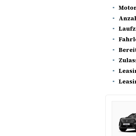
Motor
Anza
Laufz
Fahrl
Berei
Zulas
Leasi
Leasi