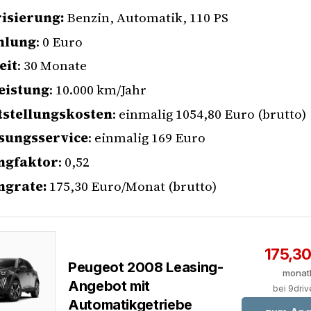
isierung:
Benzin, Automatik, 110 PS
hlung
: 0 Euro
eit
: 30 Monate
eistung
: 10.000 km/Jahr
tstellungskosten
: einmalig 1054,80 Euro (brutto)
sungsservice
: einmalig 169 Euro
ngfaktor
: 0,52
ngrate:
175,30 Euro/Monat (brutto)
175,3
Peugeot 2008 Leasing-
monat
Angebot mit
bei 9dri
Automatikgetriebe