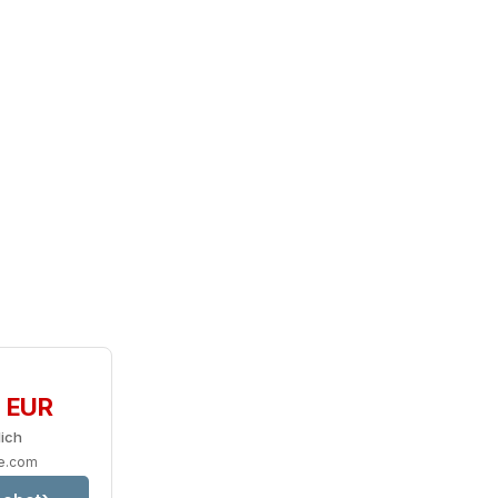
0 EUR
lich
ve.com