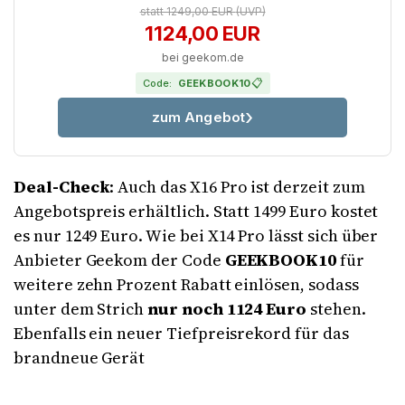
statt 1249,00 EUR
(UVP)
1124,00 EUR
bei geekom.de
📋
Code:
GEEKBOOK10
zum Angebot
Deal-Check
: Auch das X16 Pro ist derzeit zum
Angebotspreis erhältlich. Statt 1499 Euro kostet
es nur 1249 Euro. Wie bei X14 Pro lässt sich über
Anbieter Geekom der Code
GEEKBOOK10
für
weitere zehn Prozent Rabatt einlösen, sodass
unter dem Strich
nur noch 1124 Euro
stehen.
Ebenfalls ein neuer Tiefpreisrekord für das
brandneue Gerät