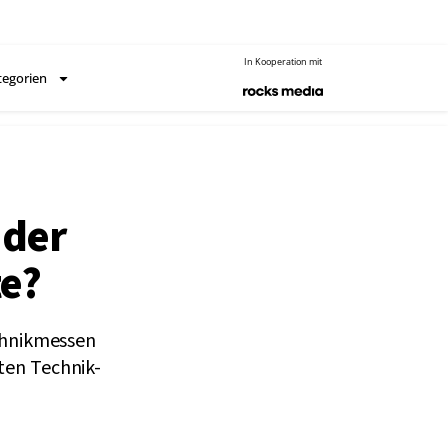
In Kooperation mit
tegorien
 der
te?
echnikmessen
ten Technik-