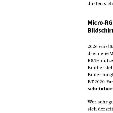
dürfen sich
Micro-RG
Bildschi
2026 wird S
drei neue M
R85H nutze
Bildherste
Bilder mögl
BT.2020-Fa
scheinbar
Wer sehr g
sich derze