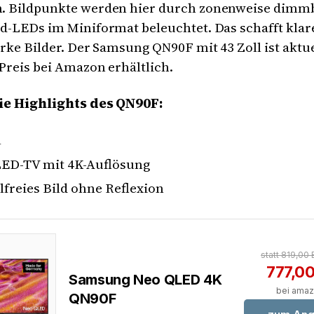
 Bildpunkte werden hier durch zonenweise dimm
d-LEDs im Miniformat beleuchtet. Das schafft klar
rke Bilder. Der Samsung QN90F mit 43 Zoll ist aktu
Preis bei Amazon erhältlich.
ie Highlights des QN90F:
ll
LED-TV mit 4K-Auflösung
lfreies Bild ohne Reflexion
statt 819,00
777,0
Samsung Neo QLED 4K
bei ama
QN90F