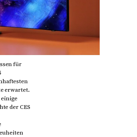
ssen für
5
mhaftesten
e erwartet.
 einige
hte der CES
e
Neuheiten