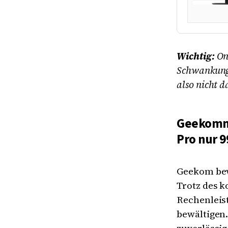
Wichtig:
On
Schwankunge
also nicht d
Geekomm 
Pro nur 
Geekom bewi
Trotz des 
Rechenleis
bewältigen.