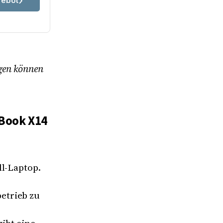
ebot
ngen können
eBook X14
ll-Laptop.
etrieb zu