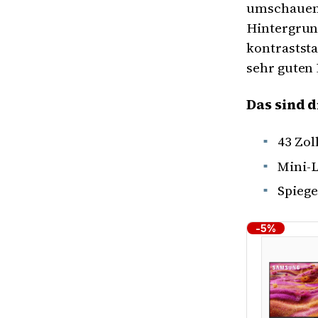
umschauen.
Hintergrun
kontraststa
sehr guten 
Das sind d
43 Zo
Mini-
Spiege
-5%