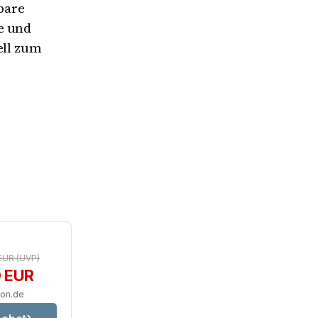
bare
e und
ell zum
 EUR
(UVP)
0 EUR
zon.de