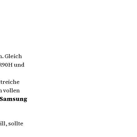
. Gleich
 R90H und
treiche
n vollen
d Samsung
l, sollte