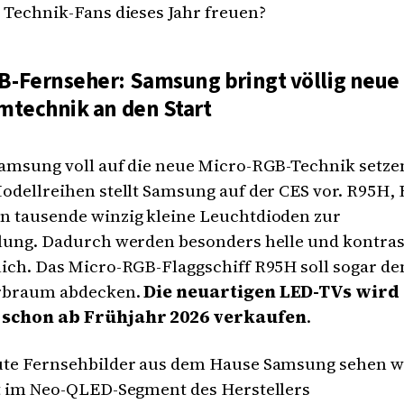
 Technik-Fans dieses Jahr freuen?
B-Fernseher: Samsung bringt völlig neue
rmtechnik an den Start
amsung voll auf die neue Micro-RGB-Technik setzen
odellreihen stellt Samsung auf der CES vor. R95H,
n tausende winzig kleine Leuchtdioden zur
llung. Dadurch werden besonders helle und kontras
ich. Das Micro-RGB-Flaggschiff R95H soll sogar de
rbraum abdecken.
Die neuartigen LED-TVs wir
 schon ab Frühjahr 2026 verkaufen
.
ute Fernsehbilder aus dem Hause Samsung sehen wil
it im Neo-QLED-Segment des Herstellers