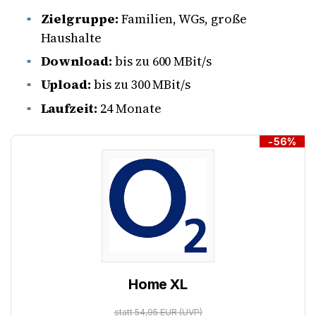
Zielgruppe:
Familien, WGs, große
Haushalte
Download:
bis zu 600 MBit/s
Upload:
bis zu 300 MBit/s
Laufzeit:
24 Monate
-56%
Home XL
statt 54,95 EUR
(UVP)