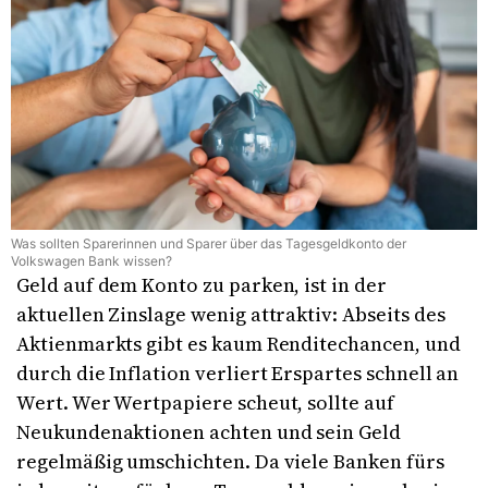
Was sollten Sparerinnen und Sparer über das Tagesgeldkonto der
Volkswagen Bank wissen?
Geld auf dem Konto zu parken, ist in der
aktuellen Zinslage wenig attraktiv: Abseits des
Aktienmarkts gibt es kaum Renditechancen, und
durch die Inflation verliert Erspartes schnell an
Wert. Wer Wertpapiere scheut, sollte auf
Neukundenaktionen achten und sein Geld
regelmäßig umschichten. Da viele Banken fürs