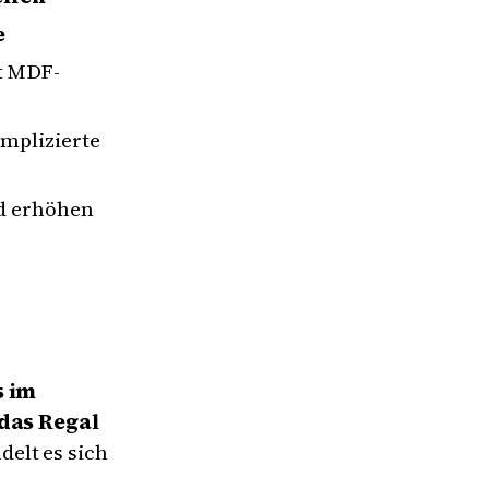
e
t MDF-
mplizierte
d erhöhen
s im
das Regal
delt es sich