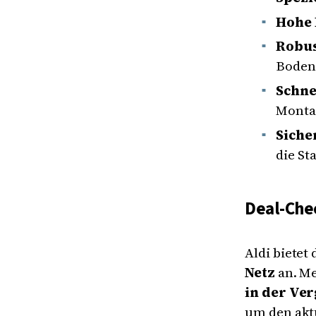
Hohe 
Robus
Boden
Schne
Monta
Siche
die Sta
Deal-Chec
Aldi bietet
Netz
an. Me
in der Ve
um den akt