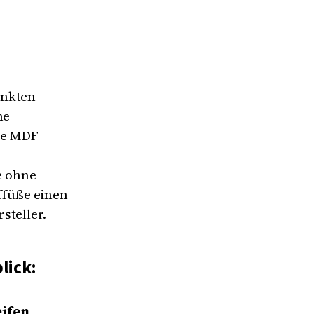
inkten
he
re MDF-
e ohne
füße einen
steller.
lick:
eifen