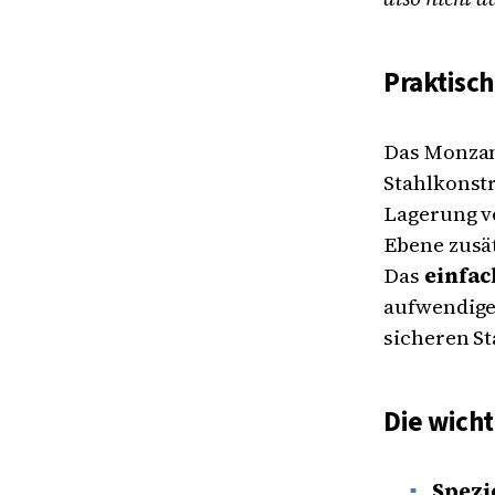
Praktisc
Das Monzan
Stahlkonstr
Lagerung 
Ebene zusät
Das
einfac
aufwendige
sicheren St
Die wicht
Spezi