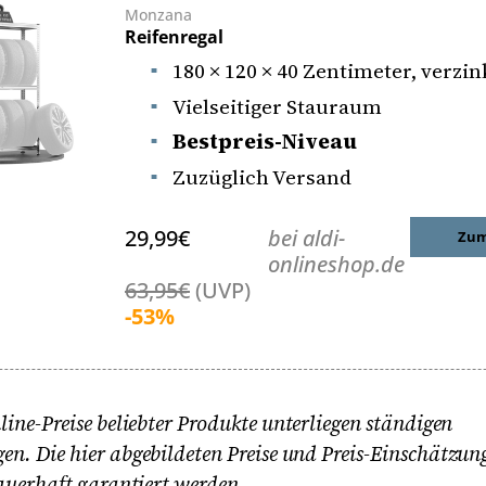
Monzana
Reifenregal
180 × 120 × 40 Zentimeter, verzin
Vielseitiger Stauraum
Bestpreis-Niveau
Zuzüglich Versand
29,99€
bei aldi-
Zum
onlineshop.de
63,95€
(UVP)
-53%
line-Preise beliebter Produkte unterliegen ständigen
n. Die hier abgebildeten Preise und Preis-Einschätzu
auerhaft garantiert werden.