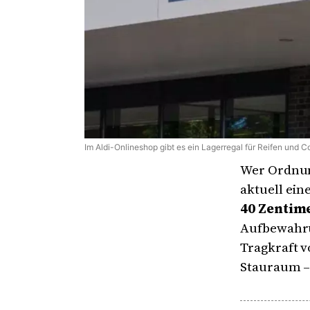
Im Aldi-Onlineshop gibt es ein Lagerregal für Reifen und 
Wer Ordnung
aktuell ein
40 Zentime
Aufbewahru
Tragkraft v
Stauraum –