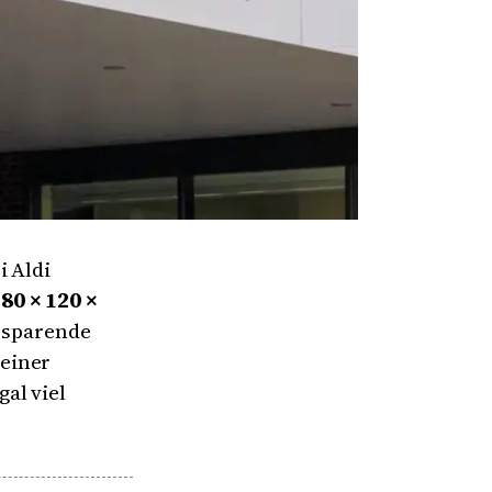
i Aldi
0 × 120 ×
tzsparende
einer
gal viel