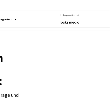
In Kooperation mit
tegorien
n
t
Garage und