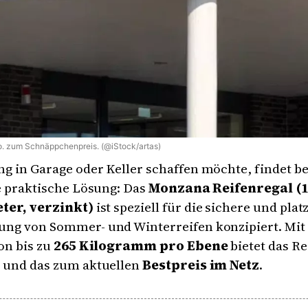
Co. zum Schnäppchenpreis. (@iStock/artas)
 in Garage oder Keller schaffen möchte, findet be
e praktische Lösung: Das
Monzana Reifenregal (18
ter, verzinkt)
ist speziell für die sichere und pla
ng von Sommer- und Winterreifen konzipiert. Mit 
on bis zu
265 Kilogramm pro Ebene
bietet das Re
 und das zum aktuellen
Bestpreis im Netz
.