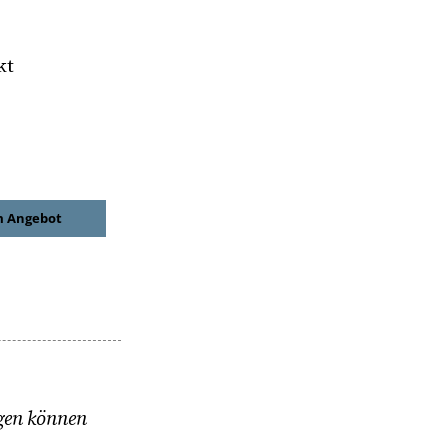
kt
 Angebot
ngen können