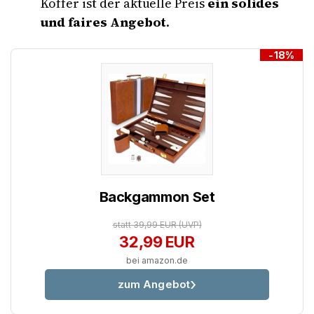
Koffer ist der aktuelle Preis
ein solides
und faires Angebot
.
-18%
Backgammon Set
statt 39,99 EUR
(UVP)
32,99 EUR
bei amazon.de
zum Angebot