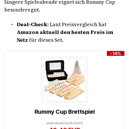
längere Spieleabende eignet sich Rummy Cup
besonders gut.
Deal-Check:
Laut Preisvergleich hat
Amazon aktuell den besten Preis im
Netz
für dieses Set.
-14%
Rummy Cup Brettspiel
statt 49,99 EUR
(UVP)