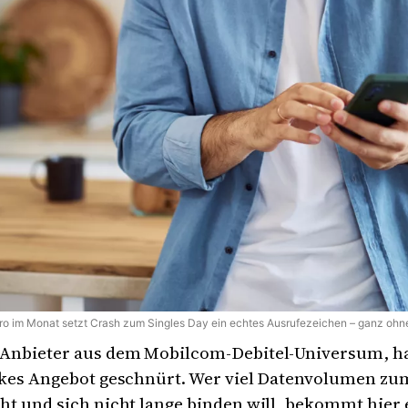
ro im Monat setzt Crash zum Singles Day ein echtes Ausrufezeichen – ganz ohn
n Anbieter aus dem Mobilcom-Debitel-Universum, ha
arkes Angebot geschnürt. Wer viel Datenvolumen zu
ht und sich nicht lange binden will, bekommt hier