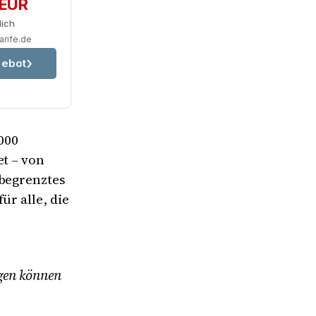
 EUR
lich
arife.de
ebot
7000
et – von
nbegrenztes
ür alle, die
ngen können