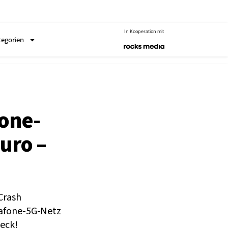
In Kooperation mit
tegorien
fone-
Euro –
 Crash
dafone-5G-Netz
eck!