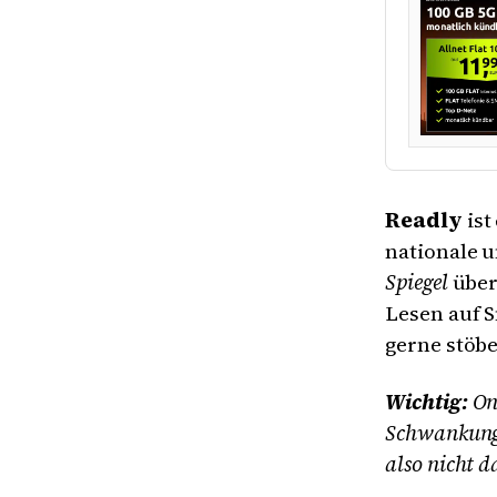
Readly
ist
nationale u
Spiegel
übe
Lesen auf S
gerne stöbe
Wichtig:
On
Schwankunge
also nicht d