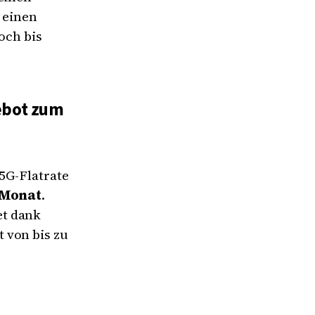
s einen
och bis
gebot zum
 5G-Flatrate
 Monat
.
et dank
 von bis zu