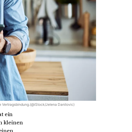
e Vertragsbindung.(@iStock/Jelena Danilovic)
t ein
m kleinen
 einen