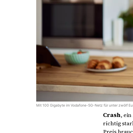
Mit 100 Gigabyte im Vodafone-5G-Netz für unter zwölf Eu
Crash
, ei
richtig st
Preis brauc