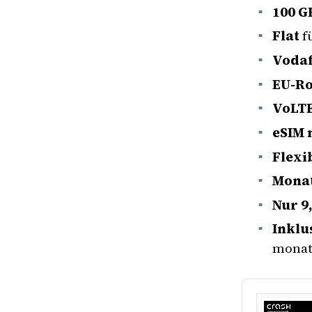
100 G
Flat
f
Vodaf
EU-Ro
VoLTE
eSIM 
Flexi
Monat
Nur 9
Inklu
monat