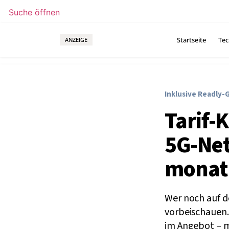
Suche öffnen
Startseite
Tec
ANZEIGE
Inklusive Readly-
Tarif-
5G-Netz
monat
Wer noch auf de
vorbeischauen.
im Angebot – m