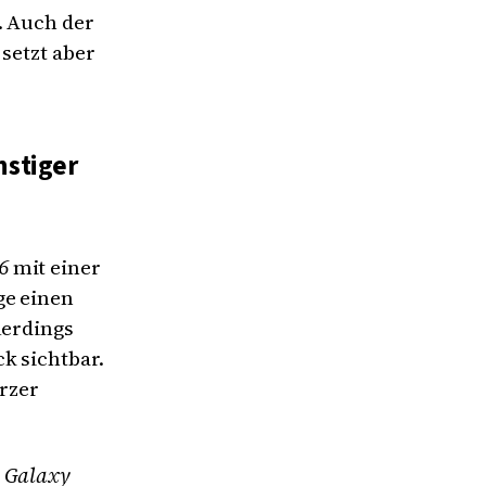
. Auch der
setzt aber
nstiger
26
mit einer
ge einen
lerdings
k sichtbar.
urzer
l
Galaxy