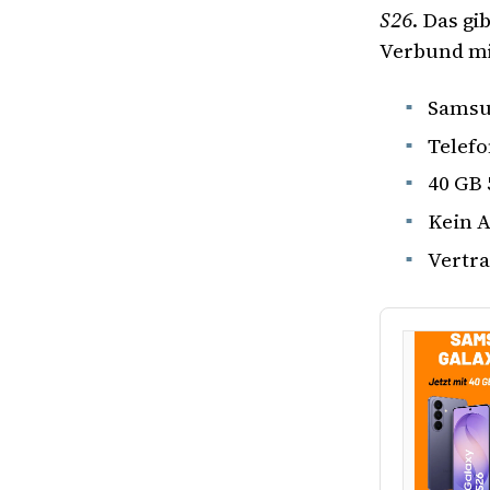
S26
. Das g
Verbund mit
Samsun
Telefo
40 GB 
Kein 
Vertra