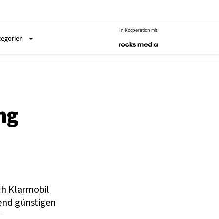
In Kooperation mit
tegorien
ng
ch Klarmobil
hend günstigen
?