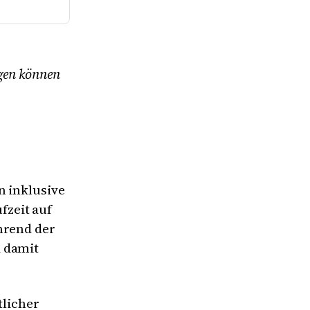
ngen können
n inklusive
zeit auf
hrend der
d damit
tlicher