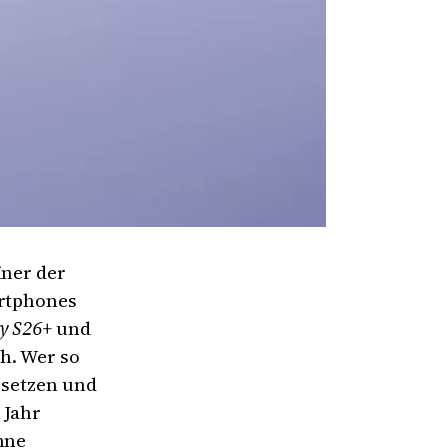
iner der
artphones
y S26+
und
h. Wer so
bsetzen und
 Jahr
hne