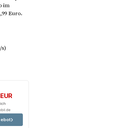
o im
,99 Euro.
/s)
 EUR
lich
obil.de
ebot