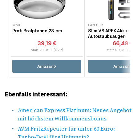
WMF
FANTTIK
Profi Bratpfanne 28 cm
Slim V8 APEX Akku-
Autostaubsauger
39,19 €
66,49 €
statt 79,99 € (UVP)
statt 99,99 € (UVP
Amazon
Amazon
Ebenfalls interessant:
American Express Platinum: Neues Angebot
mit höchstem Willkommensbonus
AVM FritzRepeater für unter 60 Euro:
Turbo-Deal fürs Heimnetz?