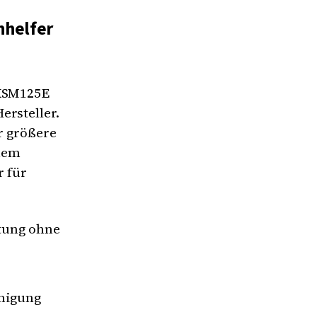
nhelfer
5KSM125E
ersteller.
ür größere
inem
r für
tung ohne
inigung