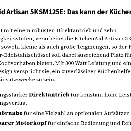
id Artisan 5KSM125E: Das kann der Küche
et mit einem robusten Direktantrieb und zehn
gkeitsstufen, verarbeitet die KitchenAid Artisan 
sowohl kleine als auch große Teigmengen, so der H
er-Edelstahlschüssel soll dabei ausreichend Platz f
Kochvorhaben bieten. Mit 300 Watt Leistung und e
esign verspricht sie, ein zuverlässiger Küchenhelfe
 Einsatzzwecke zu sein.
ungsstarker
Direktantrieb
für konstant hohe Leis
ngsverlust
hörnabe
für eine Vielzahl an optionalen Aufsätzen
barer Motorkopf
für einfache Bedienung und Re