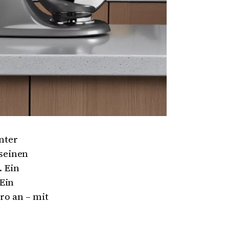
nter
seinen
. Ein
Ein
uro an – mit