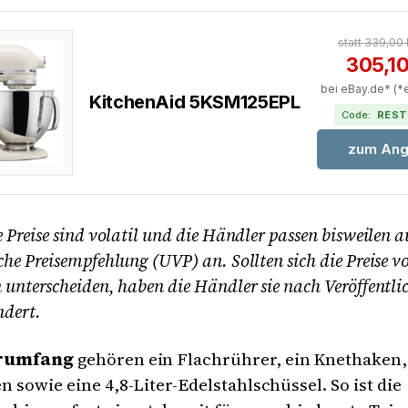
statt 339,00
305,1
bei eBay.de* (*
KitchenAid 5KSM125EPL
Code:
REST
zum Ang
 Preise sind volatil und die Händler passen bisweilen a
he Preisempfehlung (UVP) an. Sollten sich die Preise v
unterscheiden, haben die Händler sie nach Veröffentli
ndert.
erumfang
gehören ein Flachrührer, ein Knethaken,
 sowie eine 4,8-Liter-Edelstahlschüssel. So ist die