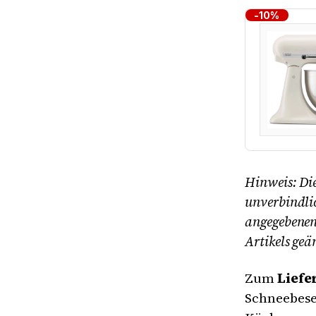
-10%
Hinweis: Die
unverbindlic
angegebenen 
Artikels geä
Zum
Lief
Schneebesen