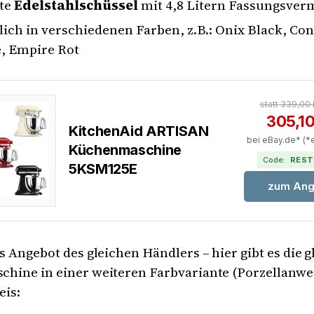
te
Edelstahlschüssel
mit 4,8 Litern Fassungsve
lich in verschiedenen Farben, z.B.: Onix Black, Con
, Empire Rot
statt 339,00
305,1
KitchenAid ARTISAN
bei eBay.de* (*
Küchenmaschine
Code:
REST
5KSM125E
zum Ang
s Angebot des gleichen Händlers – hier gibt es die g
hine in einer weiteren Farbvariante (Porzellanwei
eis: