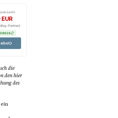
 EUR
(UVP)
0 EUR
eBay-Partner)
📋
ORE26
ebot
uch die
on den hier
chung des
 ein