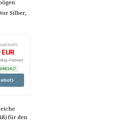
rmögen
tur Silber,
 EUR
(UVP)
0 EUR
eBay-Partner)
📋
ORE26
ebot
leiche
ß) für den