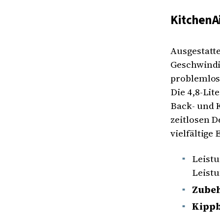
KitchenA
Ausgestatt
Geschwindi
problemlos 
Die 4,8-Lit
Back- und 
zeitlosen D
vielfältige
Leist
Leistu
Zube
Kipp