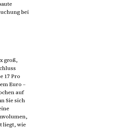
baute
rsuchung bei
x groß,
schluss
e 17 Pro
nem Euro –
Wochen auf
n Sie sich
eine
tenvolumen,
 liegt, wie