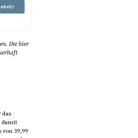
ebot
en. Die hier
uerhaft
r das
d damit
 von 39,99