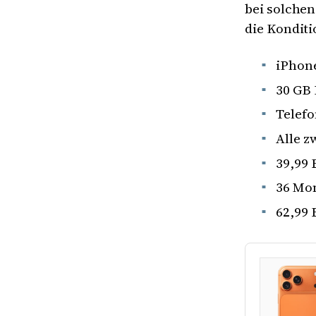
bei solche
die Konditi
iPhone
30 GB 
Telefo
Alle z
39,99 
36 Mon
62,99 