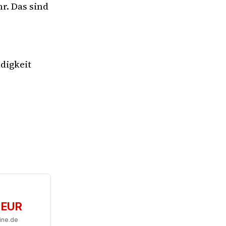
r. Das sind
digkeit
 EUR
ine.de