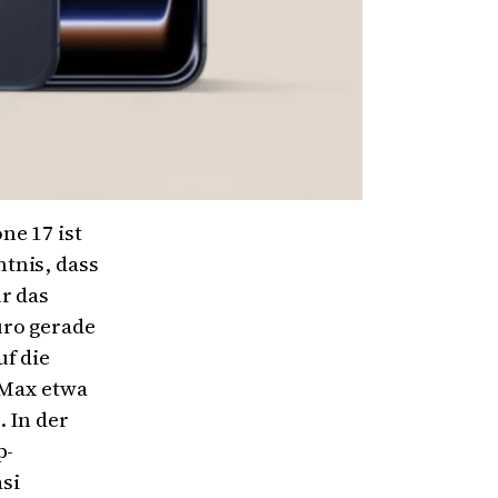
ne 17 ist
tnis, dass
r das
uro gerade
uf die
 Max etwa
 In der
p-
si