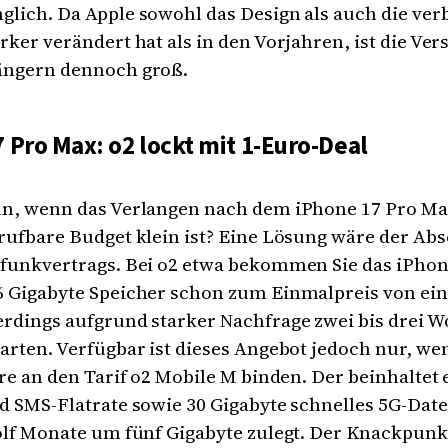
lich. Da Apple sowohl das Design als auch die ver
rker verändert hat als in den Vorjahren, ist die Ve
ängern dennoch groß.
 Pro Max: o2 lockt mit 1-Euro-Deal
un, wenn das Verlangen nach dem iPhone 17 Pro Ma
rufbare Budget klein ist? Eine Lösung wäre der Ab
lfunkvertrags. Bei o2 etwa bekommen Sie das iPhon
6 Gigabyte Speicher schon zum Einmalpreis von ei
rdings aufgrund starker Nachfrage zwei bis drei 
arten. Verfügbar ist dieses Angebot jedoch nur, wen
hre an den Tarif o2 Mobile M binden. Der beinhaltet 
nd SMS-Flatrate sowie 30 Gigabyte schnelles 5G-Da
ölf Monate um fünf Gigabyte zulegt. Der Knackpunkt