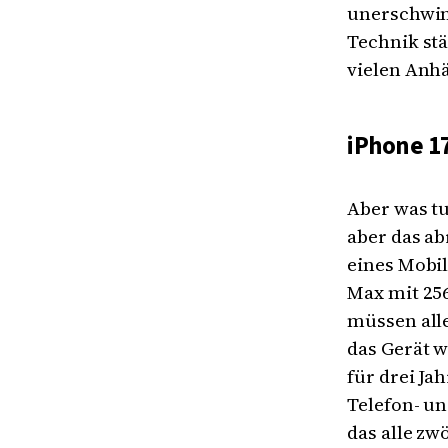
unerschwing
Technik stä
vielen Anh
iPhone 17
Aber was t
aber das ab
eines Mobi
Max mit 25
müssen alle
das Gerät w
für drei Ja
Telefon- u
das alle zw