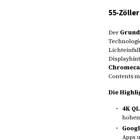
55-Zöller
Der
Grundi
Technologi
Lichteinfal
Displayhin
Chromeca
Contents m
Die Highli
4K QL
hohem
Googl
Apps 