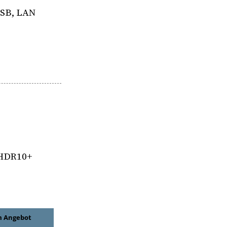
USB, LAN
 HDR10+
 Angebot