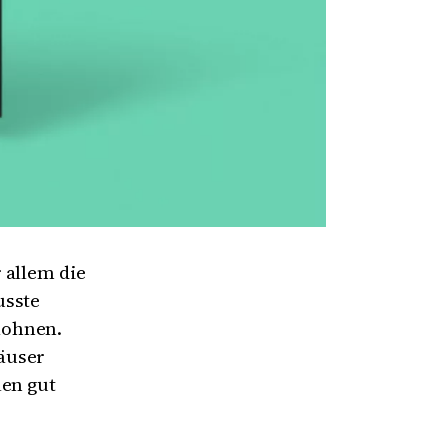
 allem die
usste
lohnen.
äuser
len gut