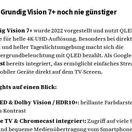
 Grundig Vision 7+ noch nie günstiger
g Vision 7+
wurde 2022 vorgestellt und nutzt QLE
e für helle 4K-UHD-Auflösung. Besonders bei direk
l und heller Tageslichtumgebung macht sich die
tergrundbeleuchtung mit QLED bezahlt. Als Google-
st
bereits integriert, das ermöglicht einfaches Str
obiler Geräte direkt auf dem TV-Screen.
ghts auf einen Blick:
ED & Dolby Vision / HDR10+
: brillante Farbdarst
 Kontrast
e TV & Chromecast integrier
t
:
Zugriff auf viele
und bequeme Medienübertragung vom Smartphon