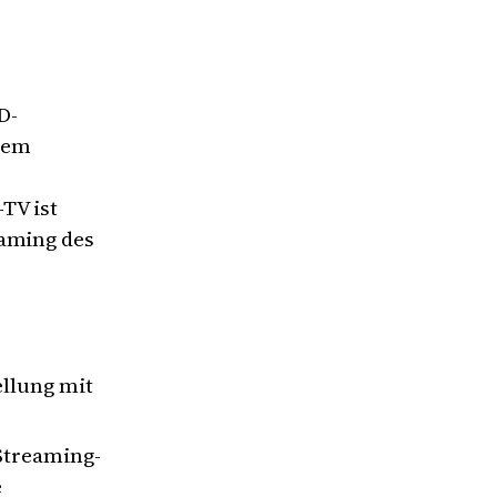
D-
tem
TV ist
eaming des
ellung mit
 Streaming-
e