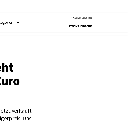
In Kooperation mit
tegorien
eht
Euro
Jetzt verkauft
igerpreis. Das