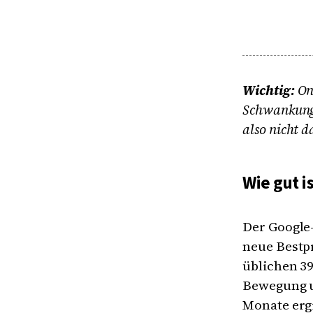
Wichtig:
On
Schwankunge
also nicht d
Wie gut i
Der Google-
neue Bestpr
üblichen 39
Bewegung u
Monate ergi