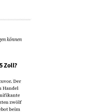
ngen können
55 Zoll?
zuvor. Der
im Handel
gnifikante
zten zwölf
ebot beim