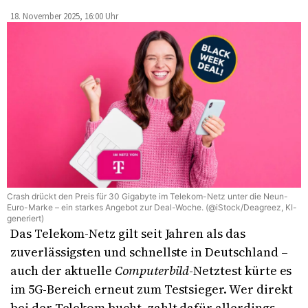
18. November 2025, 16:00 Uhr
Crash drückt den Preis für 30 Gigabyte im Telekom-Netz unter die Neun-
Euro-Marke – ein starkes Angebot zur Deal-Woche. (@iStock/Deagreez, KI-
generiert)
Das Telekom-Netz gilt seit Jahren als das
zuverlässigsten und schnellste in Deutschland –
auch der aktuelle
Computerbild
-Netztest kürte es
im 5G-Bereich erneut zum Testsieger. Wer direkt
bei der Telekom bucht, zahlt dafür allerdings