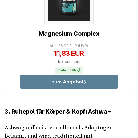
Magnesium Complex
statt 16,90 EUR
(UVP)
11,83 EUR
bei esn.com
📋
Code:
ESN
zum Angebot
3. Ruhepol für Körper & Kopf: Ashwa+
Ashwagandha ist vor allem als Adaptogen
bekannt und wird traditionell mit