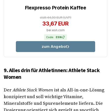
Flexpresso Protein Kaffee
statt 44,90 EUR
(UVP)
33,67 EUR
bei esn.com
📋
Code:
ESN
zum Angebot
9. Alles drin für Athletinnen: Athlete Stack
Women
Der
Athlete Stack Women
ist als All-in-one-Lösung
konzipiert und soll wichtige Vitamine,
Mineralstoffe und Spurenelemente liefern. Die
Dosierung orientiert sich gezielt an sportlich